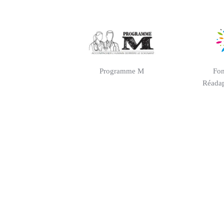
Programme M
Fon
Réadap