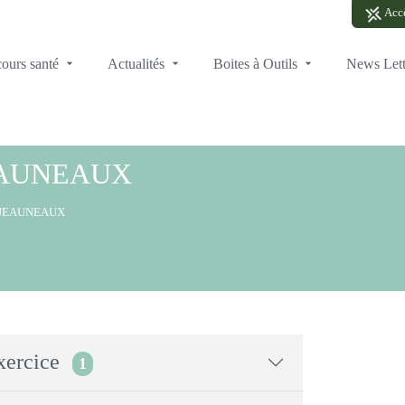
Accè
cours santé
Actualités
Boites à Outils
News Let
JEAUNEAUX
e JEAUNEAUX
xercice
1