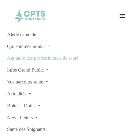
Alerte canicule
Tous les professionnels de
Qui sommes-nous ?
santé
Marie DOGLIO
Annuaire des professionnels de santé
Accueil
Tous les professionnels de santé
Infos Grand Public
Tous les professionnels de santé
Marie DOGLIO
Vos parcours santé
Actualités
Boites à Outils
Retour
News Letters
Santé des Soignants
Marie DOGLIO