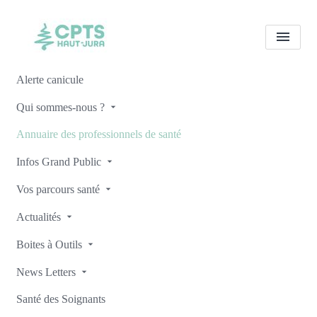
Alerte canicule
Tous les professionnels de
Qui sommes-nous ?
santé
Djamal DJELID
Annuaire des professionnels de santé
Accueil
Tous les professionnels de santé
Infos Grand Public
Tous les professionnels de santé
Djamal DJELID
Vos parcours santé
Actualités
Boites à Outils
Retour
News Letters
Santé des Soignants
Djamal DJELID