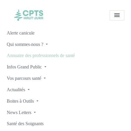
Alerte canicule
Tous les professionnels de
Qui sommes-nous ?
santé
Sophie POILLOT
Annuaire des professionnels de santé
Accueil
Tous les professionnels de santé
Infos Grand Public
Tous les professionnels de santé
Sophie POILLOT
Vos parcours santé
Actualités
Boites à Outils
Retour
News Letters
Santé des Soignants
Sophie POILLOT