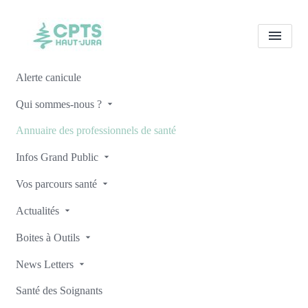
Alerte canicule
Tous les professionnels de
Qui sommes-nous ?
santé
Cathy PINTO
Annuaire des professionnels de santé
Accueil
Tous les professionnels de santé
Infos Grand Public
Tous les professionnels de santé
Cathy PINTO
Vos parcours santé
Actualités
Boites à Outils
Retour
News Letters
Santé des Soignants
Cathy PINTO