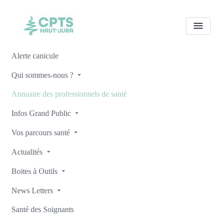
Alerte canicule
Tous les professionnels de
Qui sommes-nous ?
santé
Pauline CHARPENTIER
Annuaire des professionnels de santé
Accueil
Tous les professionnels de santé
Infos Grand Public
Tous les professionnels de santé
Pauline CHARPENTIER
Vos parcours santé
Actualités
Boites à Outils
Retour
News Letters
Santé des Soignants
Pauline CHARPENTIER